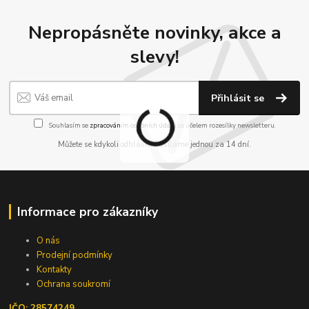
Nepropásněte novinky, akce a
slevy!
Přihlásit se
Souhlasím se
zpracováním osobních údajů
za účelem rozesílky newsletteru.
Můžete se kdykoli odhlásit. Zasíláme jednou za 14 dní.
Informace pro zákazníky
O nás
Prodejní podmínky
Kontakty
Ochrana soukromí
IČO: 28574249