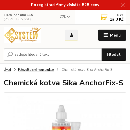
Po registraci firmy získáte B2B ceny
0
ks
+420 727 808 115
CZK
za
0 Kč
(Po-Pá, 7-15 hod.)
Menu
Hledat
Úvod
Fotovoltaické konstrukce
Chemická kotva Sika AnchorFix-S
Chemická kotva Sika AnchorFix-S